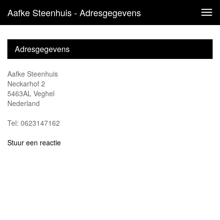
Aafke Steenhuis - Adresgegevens
Tog
navi
Adresgegevens
Aafke Steenhuis
Neckarhof 2
5463AL Veghel
Nederland
Tel: 0623147162
Stuur een reactie