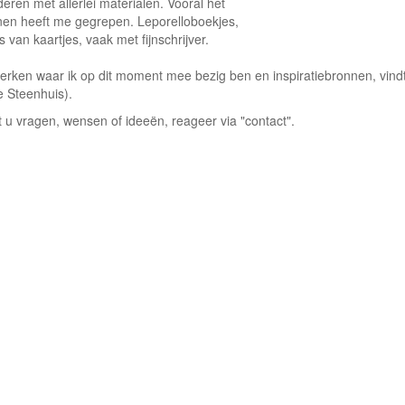
deren met allerlei materialen. Vooral het
nen heeft me gegrepen. Leporelloboekjes,
s van kaartjes, vaak met fijnschrijver.
erken waar ik op dit moment mee bezig ben en inspiratiebronnen, vindt 
e Steenhuis).
 u vragen, wensen of ideeën, reageer via "contact".