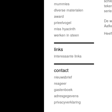
schil
mummies
teke
diverse materialen
serie
award
De w
prieelvogel
Aafk
miss hyacinth
Heeft
werken in steen
links
interessante links
contact
nieuwsbrief
reageer
gastenboek
adresgegevens
privacyverklaring