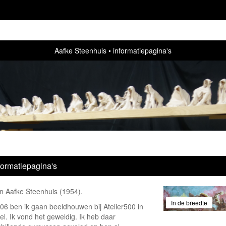
Aafke Steenhuis
informatiepagina's
formatiepagina's
en Aafke Steenhuis (1954).
In de breedte
006 ben ik gaan beeldhouwen bij Atelier500 in
l. Ik vond het geweldig. Ik heb daar