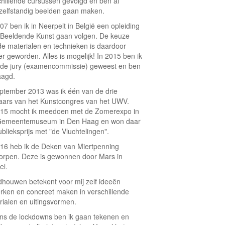
chillende cursussen gevolgd en ben al
 zelfstandig beelden gaan maken.
07 ben ik in Neerpelt in België een opleiding
 Beeldende Kunst gaan volgen. De keuze
de materialen en technieken is daardoor
r geworden. Alles is mogelijk! In 2015 ben ik
 de jury (examencommissie) geweest en ben
aagd.
eptember 2013 was ik één van de drie
aars van het Kunstcongres van het UWV.
015 mocht ik meedoen met de Zomerexpo in
Gemeentemuseum in Den Haag en won daar
blieksprijs met "de Vluchtelingen".
016 heb ik de Deken van Miertpenning
orpen. Deze is gewonnen door Mars in
el.
dhouwen betekent voor mij zelf ideeën
erken en concreet maken in verschillende
rialen en uitingsvormen.
ens de lockdowns ben ik gaan tekenen en