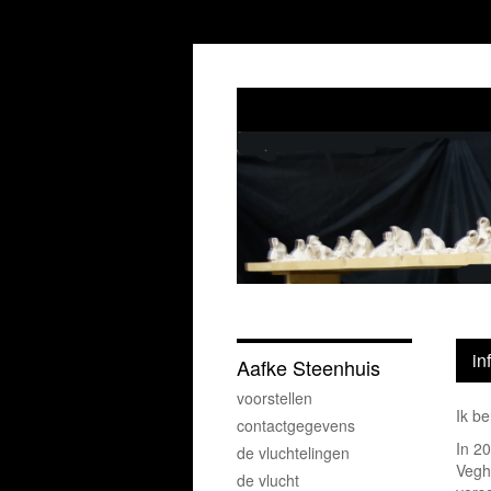
in
Aafke Steenhuis
voorstellen
Ik b
contactgegevens
In 2
de vluchtelingen
Veghe
de vlucht