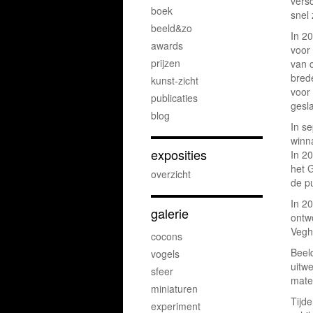
vers
boek
snel
beeld&zo
In 20
awards
voor
prijzen
van 
brede
kunst-zicht
voor
publicaties
gesl
blog
In s
winn
exposities
In 2
het 
overzicht
de pu
In 2
galerie
ontw
Vegh
cocons
Beel
vogels
uitw
sfeer
mate
miniaturen
Tijd
experiment