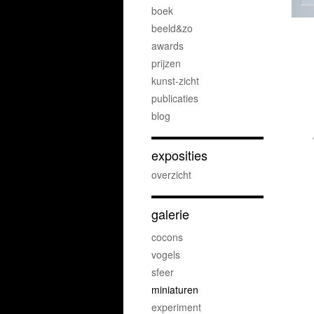
boek
beeld&zo
awards
prijzen
kunst-zicht
publicaties
blog
exposities
overzicht
galerie
cocons
vogels
sfeer
miniaturen
experiment