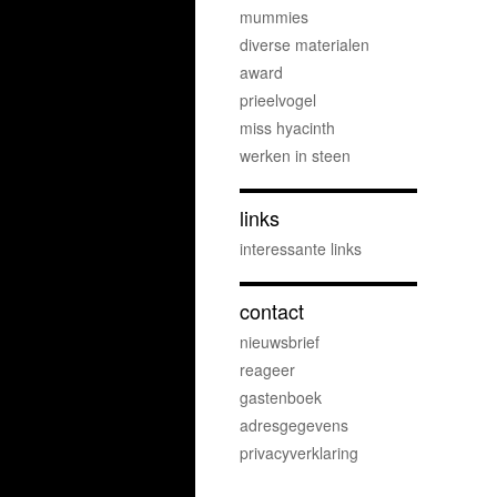
mummies
diverse materialen
award
prieelvogel
miss hyacinth
werken in steen
links
interessante links
contact
nieuwsbrief
reageer
gastenboek
adresgegevens
privacyverklaring