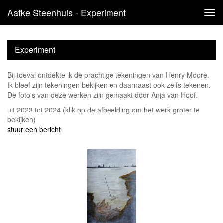
Aafke Steenhuis - Experiment
Tog
navi
Experiment
Bij toeval ontdekte ik de prachtige tekeningen van Henry Moore.
Ik bleef zijn tekeningen bekijken en daarnaast ook zelfs tekenen.
De foto's van deze werken zijn gemaakt door Anja van Hoof.
uit 2023 tot 2024
(klik op de afbeelding om het werk groter te
bekijken)
stuur een bericht