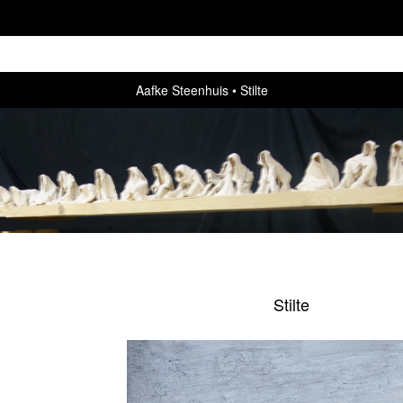
Aafke Steenhuis
Stilte
Stilte