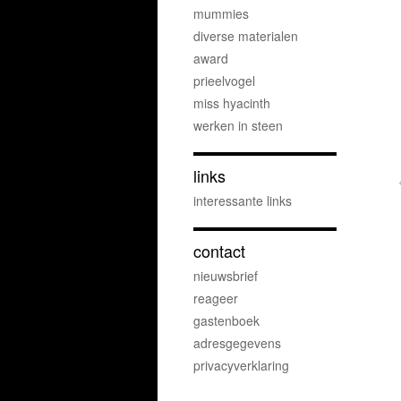
mummies
diverse materialen
award
prieelvogel
miss hyacinth
werken in steen
links
interessante links
contact
nieuwsbrief
reageer
gastenboek
adresgegevens
privacyverklaring