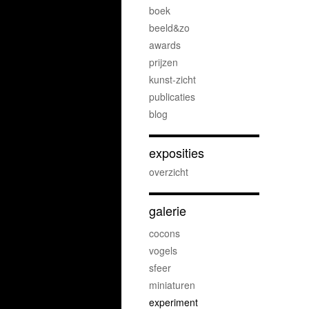
boek
beeld&zo
awards
prijzen
kunst-zicht
publicaties
blog
exposities
overzicht
galerie
cocons
vogels
sfeer
miniaturen
experiment