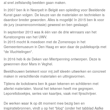
al snel zelfstandig beelden gaan maken.
In 2007 ben ik in Neerpelt in België een opleiding voor Beeldende
Kunst gaan volgen. De keuze van de materialen en technieken is
daardoor breder geworden. Alles is mogelijk! In 2015 ben ik voor
de jury (examencommissie) geweest en ben geslaagd.
In september 2013 was ik één van de drie winnaars van het
Kunstcongres van het UWV.
In 2015 mocht ik meedoen met de Zomerexpo in het
Gemeentemuseum in Den Haag en won daar de publieksprijs met
"de Vluchtelingen".
In 2016 heb ik de Deken van Miertpenning ontworpen. Deze is
gewonnen door Mars in Veghel.
Beeldhouwen betekent voor mij zelf ideeën uitwerken en concreet
maken in verschillende materialen en uitingsvormen.
Tijdens de lockdowns ben ik gaan tekenen en schilderen met
allerlei materialen. Vooral het tekenen heeft me gegrepen.
Leporelloboekjes, series van kaartjes, vaak met fijnschrijver.
De werken waar ik op dit moment mee bezig ben en
inspiratiebronnen, vindt u op het "blog" (onder het tabblad Aafke