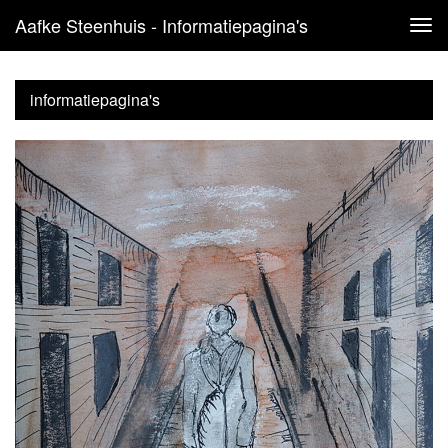
Aafke Steenhuis - Informatiepagina's
Tog
navi
informatiepagina's