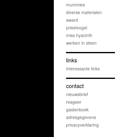
mummies
diverse materialen
award
prieelvogel
miss hyacinth
werken in steen
links
interessante links
contact
nieuwsbrief
reageer
gastenboek
adresgegevens
privacyverklaring