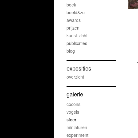
boek
beeld&zo
awards
prijzen
kunst-zicht
publicaties
blog
exposities
overzicht
galerie
cocons
vogels
sfeer
miniaturen
experiment