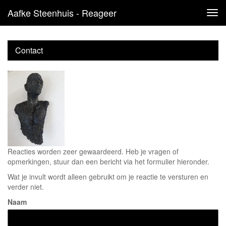
Aafke Steenhuis - Reageer
Tog
navi
Contact
Reacties worden zeer gewaardeerd. Heb je vragen of
opmerkingen, stuur dan een bericht via het formulier hieronder.
Wat je invult wordt alleen gebruikt om je reactie te versturen en
verder niet.
Naam