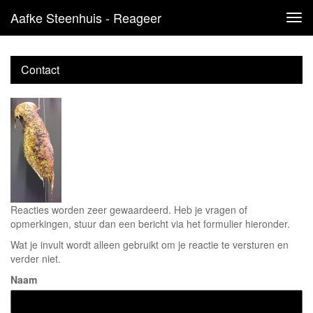
Aafke Steenhuis - Reageer
Tog
navi
Contact
Reacties worden zeer gewaardeerd. Heb je vragen of
opmerkingen, stuur dan een bericht via het formulier hieronder.
Wat je invult wordt alleen gebruikt om je reactie te versturen en
verder niet.
Naam