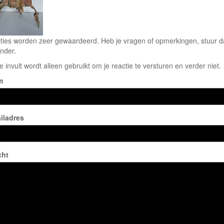
ties worden zeer gewaardeerd. Heb je vragen of opmerkingen, stuur dan
nder.
e invult wordt alleen gebruikt om je reactie te versturen en verder niet.
m
iladres
cht