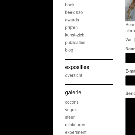
boek
beeld&zo
awards
Reac
prijzen
hiero
kunst-zicht
Wat j
publicaties
Naa
blog
exposities
E-ma
overzicht
galerie
Beri
cocons
vogels
sfeer
miniaturen
experiment