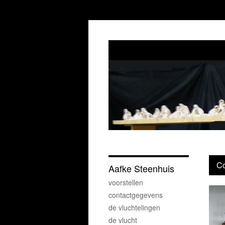
Co
Aafke Steenhuis
voorstellen
contactgegevens
de vluchtelingen
de vlucht