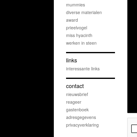
mummies
diverse materialen
award
prieelvogel
miss hyacinth
werken in steen
links
interessante links
contact
nieuwsbrief
reageer
gastenboek
adresgegevens
privacyverklaring