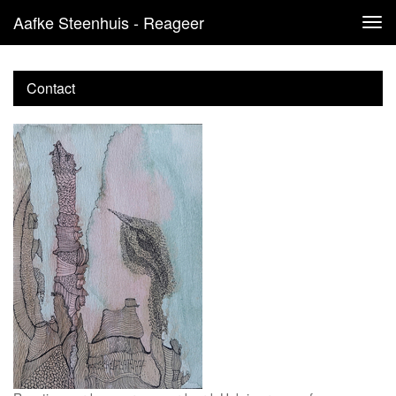
Aafke Steenhuis - Reageer
Tog
navi
Contact