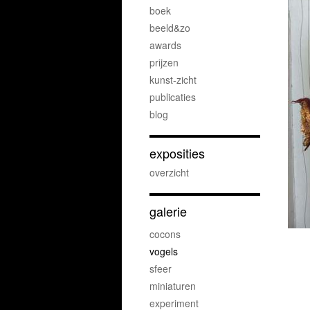
boek
beeld&zo
awards
prijzen
kunst-zicht
publicaties
blog
exposities
overzicht
galerie
cocons
vogels
sfeer
miniaturen
experiment