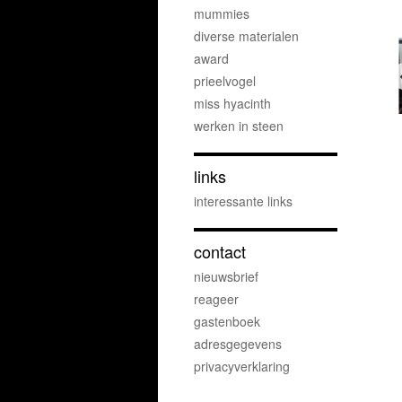
mummies
diverse materialen
award
prieelvogel
miss hyacinth
werken in steen
links
interessante links
contact
nieuwsbrief
reageer
gastenboek
adresgegevens
privacyverklaring