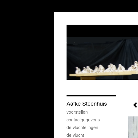
Aafke Steenhuis
voorstellen
contactgegevens
de vluchtelingen
de vlucht