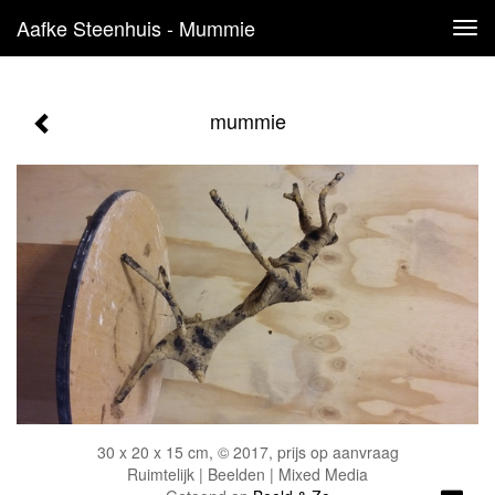
Aafke Steenhuis - Mummie
Tog
navi
mummie
30 x 20 x 15 cm, © 2017, prijs op aanvraag
Ruimtelijk | Beelden | Mixed Media