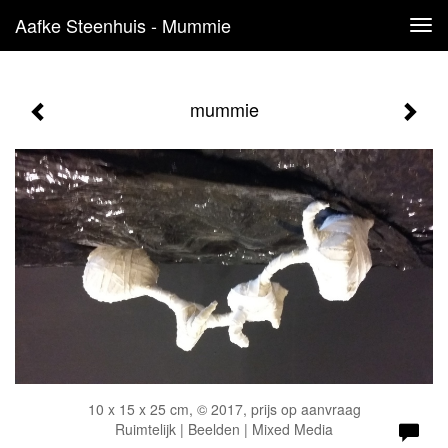
Aafke Steenhuis - Mummie
Tog
navi
mummie
10 x 15 x 25 cm, © 2017, prijs op aanvraag
Ruimtelijk | Beelden | Mixed Media