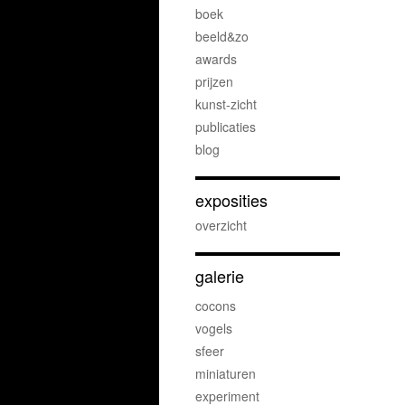
boek
beeld&zo
awards
prijzen
kunst-zicht
publicaties
blog
exposities
overzicht
galerie
cocons
vogels
sfeer
miniaturen
experiment