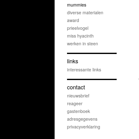
mummies
diverse materialen
award
prieelvogel
miss hyacinth
werken in steen
links
interessante links
contact
nieuwsbrief
reageer
gastenboek
adresgegevens
privacyverklaring