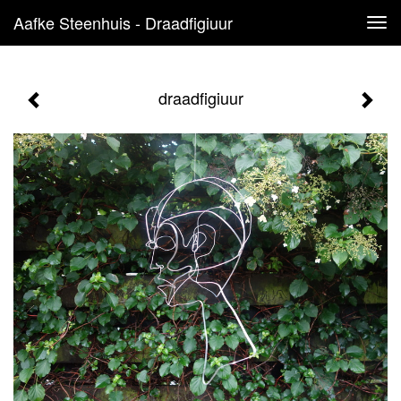
Aafke Steenhuis - Draadfigiuur
Tog
navi
draadfigiuur