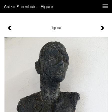
Aafke Steenhuis - Figuur
Tog
navi
figuur