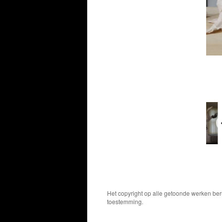
Het copyright op alle getoonde werken ber
toestemming.