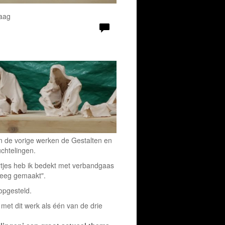
raag
n de vorige werken de Gestalten en
chtelingen.
rtjes heb ik bedekt met verbandgaas
 leeg gemaakt".
 opgesteld.
met dit werk als één van de drie