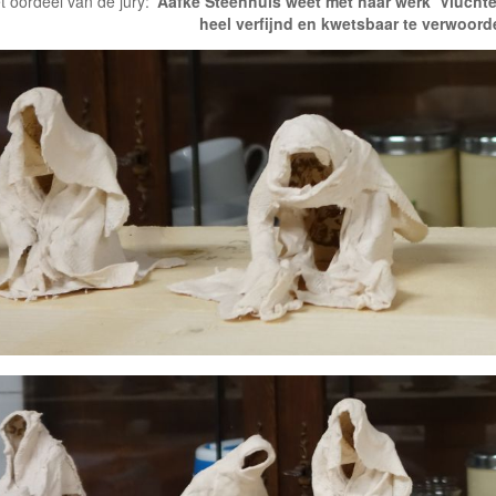
t oordeel van de jury:
‘Aafke Steenhuis weet met haar werk ‘Vluchte
heel verfijnd en kwetsbaar te verwoorde