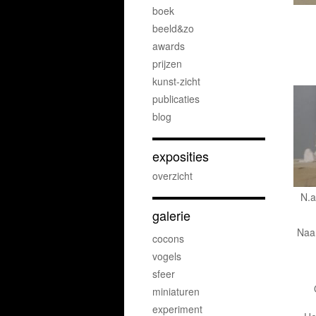
boek
beeld&zo
awards
prijzen
kunst-zicht
publicaties
blog
exposities
overzicht
N.a
galerie
Naar
cocons
vogels
sfeer
miniaturen
experiment