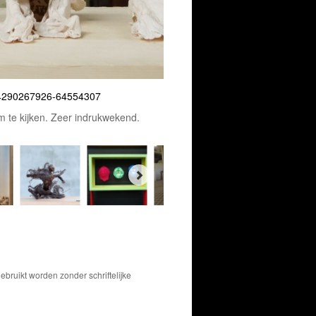
/14290267926-64554307
te kijken. Zeer indrukwekend.
bruikt worden zonder schriftelijke