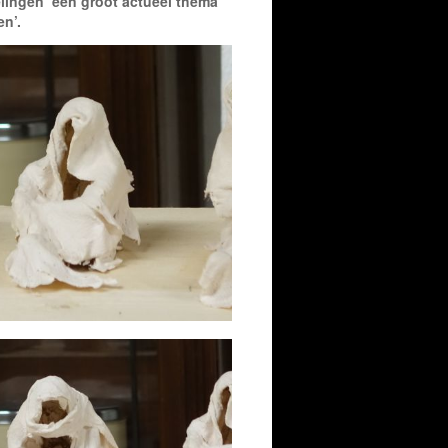
lingen’ een groot actueel thema
n’.