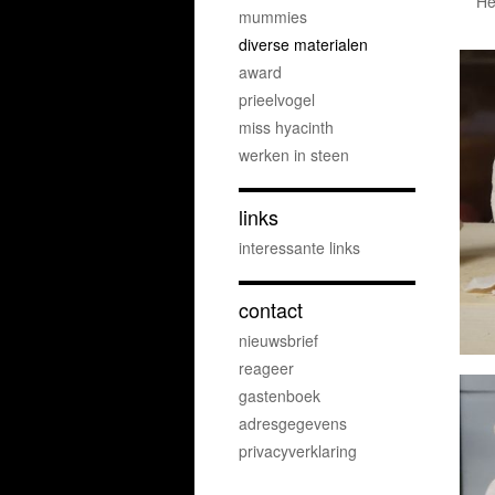
He
mummies
diverse materialen
award
prieelvogel
miss hyacinth
werken in steen
links
interessante links
contact
nieuwsbrief
reageer
gastenboek
adresgegevens
privacyverklaring