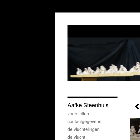
Aafke Steenhuis
voorstellen
contactgegevens
de vluchtelingen
de vlucht