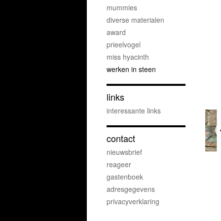
mummies
diverse materialen
award
prieelvogel
miss hyacinth
werken in steen
links
interessante links
contact
nieuwsbrief
reageer
gastenboek
adresgegevens
privacyverklaring