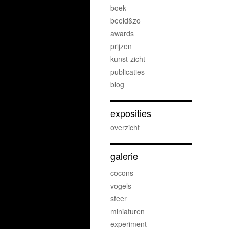
boek
beeld&zo
awards
prijzen
kunst-zicht
publicaties
blog
exposities
overzicht
galerie
cocons
vogels
sfeer
miniaturen
experiment