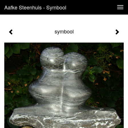
Aafke Steenhuis - Symbool
Tog
navi
symbool