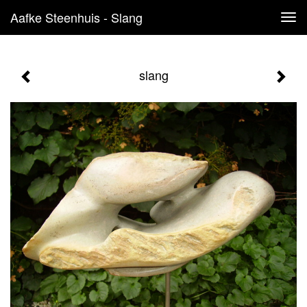
Aafke Steenhuis - Slang
Tog
navi
slang